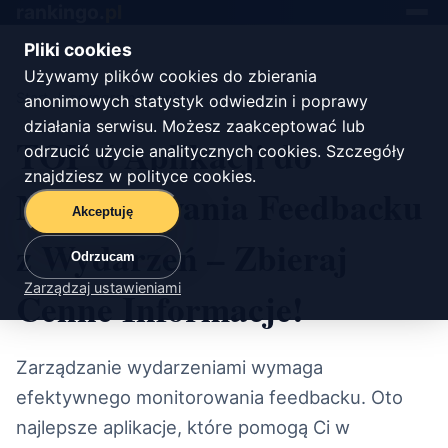
rankingo.
pl
Toggle
navigat
Pliki cookies
Używamy plików cookies do zbierania
Start
/
oprogramowanie
anonimowych statystyk odwiedzin i poprawy
działania serwisu. Możesz zaakceptować lub
TOP 6 Aplikacji do
odrzucić użycie analitycznych cookies. Szczegóły
znajdziesz w
polityce cookies
.
Monitorowania Feedbacku
Akceptuję
z Wydarzeń – Zbieraj
Odrzucam
Zarządzaj ustawieniami
Cenne Informacje!
Zarządzanie wydarzeniami wymaga
efektywnego monitorowania feedbacku. Oto
najlepsze aplikacje, które pomogą Ci w