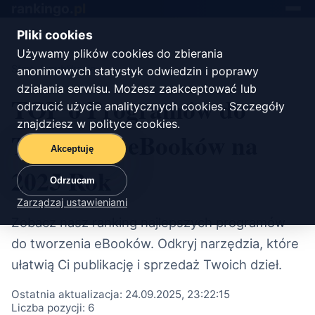
rankingo.
pl
Toggle
navigat
Pliki cookies
Używamy plików cookies do zbierania
Start
/
publikacje
anonimowych statystyk odwiedzin i poprawy
działania serwisu. Możesz zaakceptować lub
TOP 6 Programów do
odrzucić użycie analitycznych cookies. Szczegóły
znajdziesz w
polityce cookies
.
Tworzenia eBooków na
Akceptuję
2025 Rok
Odrzucam
Zarządzaj ustawieniami
Zobacz nasz ranking najlepszych programów
do tworzenia eBooków. Odkryj narzędzia, które
ułatwią Ci publikację i sprzedaż Twoich dzieł.
Ostatnia aktualizacja:
24.09.2025, 23:22:15
Liczba pozycji:
6