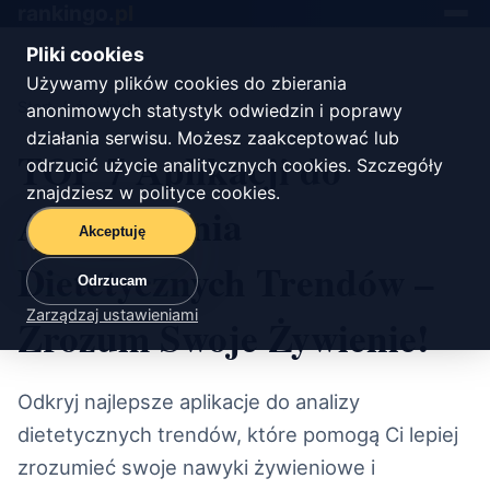
rankingo.
pl
Toggle
navigat
Pliki cookies
Używamy plików cookies do zbierania
Start
/
żywienie
anonimowych statystyk odwiedzin i poprawy
działania serwisu. Możesz zaakceptować lub
TOP 7 Aplikacji do
odrzucić użycie analitycznych cookies. Szczegóły
znajdziesz w
polityce cookies
.
Analizowania
Akceptuję
Dietetycznych Trendów –
Odrzucam
Zarządzaj ustawieniami
Zrozum Swoje Żywienie!
Odkryj najlepsze aplikacje do analizy
dietetycznych trendów, które pomogą Ci lepiej
zrozumieć swoje nawyki żywieniowe i