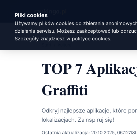
rankingo.
pl
Pliki cookies
Używamy plików cookies do zbierania anonimowych
działania serwisu. Możesz zaakceptować lub odrzuci
Szczegóły znajdziesz w
polityce cookies
.
Start
/
kultura
TOP 7 Aplikac
Graffiti
Odkryj najlepsze aplikacje, które po
lokalizacjach. Zainspiruj się!
Ostatnia aktualizacja:
20.10.2025, 06:12:18