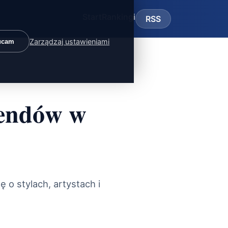
Start
Rankingi
RSS
Zarządzaj ustawieniami
ucam
rendów w
 o stylach, artystach i