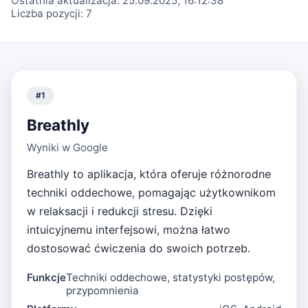
Ostatnia aktualizacja:
25.09.2025, 16:12:38
Liczba pozycji:
7
#
1
Breathly
Wyniki w Google
Breathly to aplikacja, która oferuje różnorodne
techniki oddechowe, pomagając użytkownikom
w relaksacji i redukcji stresu. Dzięki
intuicyjnemu interfejsowi, można łatwo
dostosować ćwiczenia do swoich potrzeb.
Funkcje
Techniki oddechowe, statystyki postępów,
przypomnienia