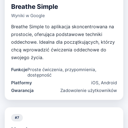
Breathe Simple
Wyniki w Google
Breathe Simple to aplikacja skoncentrowana na
prostocie, oferująca podstawowe techniki
oddechowe. Idealna dla początkujących, którzy
chcą wprowadzić ćwiczenia oddechowe do
swojego życia.
Funkcje
Proste ćwiczenia, przypomnienia,
dostępność
Platformy
iOS, Android
Gwarancja
Zadowolenie użytkowników
#
7