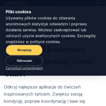
rankingo.
pl
Toggle
navigat
Pliki cookies
Używamy plików cookies do zbierania
Start
/
zdrowie
anonimowych statystyk odwiedzin i poprawy
działania serwisu. Możesz zaakceptować lub
TOP 7 Aplikacji do
odrzucić użycie analitycznych cookies. Szczegóły
znajdziesz w
polityce cookies
.
Ćwiczeń z Elementami
Akceptuję
Tańca – Rozruszaj Swoje
Odrzucam
Zarządzaj ustawieniami
Ciało!
Odkryj najlepsze aplikacje do ćwiczeń
inspirowanych tańcem. Zwiększ swoją
kondycję, popraw koordynację i baw się