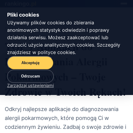
rankingo.
pl
Toggle
navigat
Pliki cookies
Używamy plików cookies do zbierania
Start
/
zdrowie
anonimowych statystyk odwiedzin i poprawy
działania serwisu. Możesz zaakceptować lub
TOP 7 Aplikacji do
odrzucić użycie analitycznych cookies. Szczegóły
znajdziesz w
polityce cookies
.
Diagnozowania Alergii
Akceptuję
Pokarmowych – Twoje
Odrzucam
Zarządzaj ustawieniami
Zdrowie w Twoich Rękach!
Odkryj najlepsze aplikacje do diagnozowania
alergii pokarmowych, które pomogą Ci w
codziennym żywieniu. Zadbaj o swoje zdrowie i