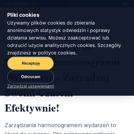
rankingo.
pl
Toggle
navigat
Pliki cookies
Używamy plików cookies do zbierania
Start
/
oprogramowanie
anonimowych statystyk odwiedzin i poprawy
działania serwisu. Możesz zaakceptować lub
TOP 7 Aplikacji do
odrzucić użycie analitycznych cookies. Szczegóły
znajdziesz w
polityce cookies
.
Kontroli Harmonogramu
Akceptuję
Wydarzeń – Zarządzaj
Odrzucam
Zarządzaj ustawieniami
Swoim Czasem
Efektywnie!
Zarządzanie harmonogramem wydarzeń to
klucz do sukcesu. Oto najnowsze aplikacje,