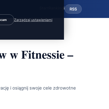
Start
Rankingi
RSS
Zarządzaj ustawieniami
ucam
w w Fitnessie –
ację i osiągnij swoje cele zdrowotne