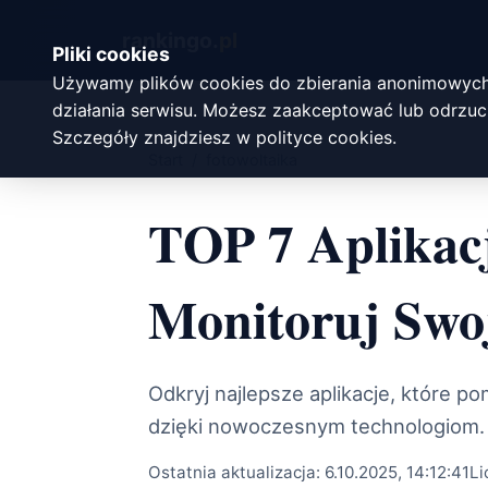
rankingo.
pl
Pliki cookies
Używamy plików cookies do zbierania anonimowych
działania serwisu. Możesz zaakceptować lub odrzuci
Szczegóły znajdziesz w
polityce cookies
.
Start
/
fotowoltaika
TOP 7 Aplikacj
Monitoruj Swo
Odkryj najlepsze aplikacje, które p
dzięki nowoczesnym technologiom.
Ostatnia aktualizacja:
6.10.2025, 14:12:41
Li