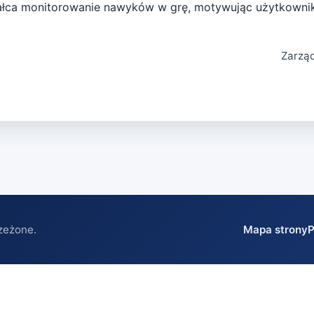
ształca monitorowanie nawyków w grę, motywując użytkown
Zarzą
zeżone.
Mapa strony
P