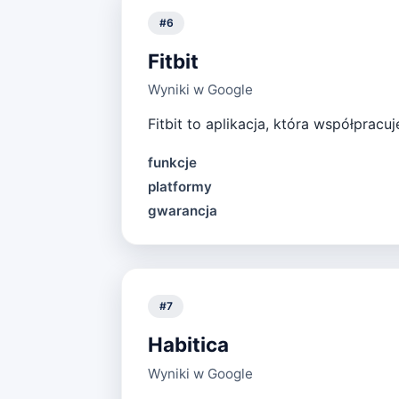
#
6
Fitbit
Wyniki w Google
Fitbit to aplikacja, która współprac
funkcje
platformy
gwarancja
#
7
Habitica
Wyniki w Google