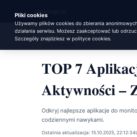
rankingo.
pl
Pliki cookies
Używamy plików cookies do zbierania anonimowych
działania serwisu. Możesz zaakceptować lub odrzuci
Szczegóły znajdziesz w
polityce cookies
.
Start
/
zdrowie
TOP 7 Aplikac
Aktywności – 
Odkryj najlepsze aplikacje do moni
codziennymi nawykami.
Ostatnia aktualizacja:
15.10.2025, 22:12:34