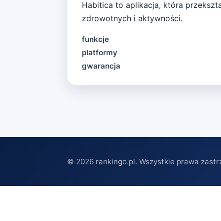
Habitica to aplikacja, która przek
zdrowotnych i aktywności.
funkcje
platformy
gwarancja
©
2026
rankingo.pl. Wszystkie prawa zastr