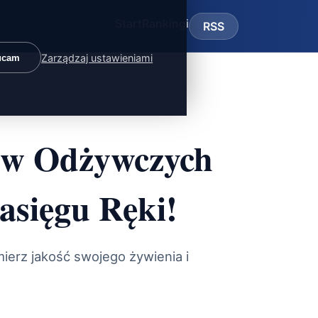
Start
Rankingi
RSS
Zarządzaj ustawieniami
ucam
ków Odżywczych
asięgu Ręki!
mierz jakość swojego żywienia i