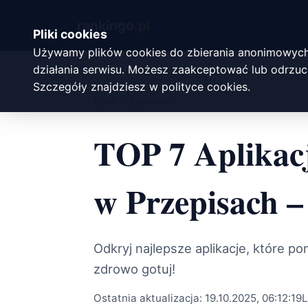
rankingo.
pl
Pliki cookies
Używamy plików cookies do zbierania anonimowych
działania serwisu. Możesz zaakceptować lub odrzuci
Szczegóły znajdziesz w
polityce cookies
.
Start
/
żywienie
TOP 7 Aplikac
w Przepisach –
Odkryj najlepsze aplikacje, które p
zdrowo gotuj!
Ostatnia aktualizacja:
19.10.2025, 06:12:19
L