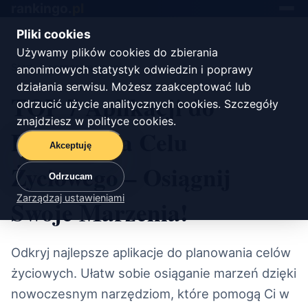
rankingo.
pl
Toggle
navigat
Pliki cookies
Używamy plików cookies do zbierania
Start
/
oprogramowanie
anonimowych statystyk odwiedzin i poprawy
działania serwisu. Możesz zaakceptować lub
TOP 7 Aplikacji do
odrzucić użycie analitycznych cookies. Szczegóły
znajdziesz w
polityce cookies
.
Planowania Celu
Akceptuję
Życiowego – Osiągnij
Odrzucam
Zarządzaj ustawieniami
Swoje Marzenia!
Odkryj najlepsze aplikacje do planowania celów
życiowych. Ułatw sobie osiąganie marzeń dzięki
nowoczesnym narzędziom, które pomogą Ci w