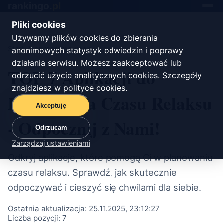
rankingo.
pl
Toggle
navigat
Pliki cookies
Używamy plików cookies do zbierania
Start
/
oprogramowanie
anonimowych statystyk odwiedzin i poprawy
działania serwisu. Możesz zaakceptować lub
TOP 7 Aplikacji do
odrzucić użycie analitycznych cookies. Szczegóły
znajdziesz w
polityce cookies
.
Planowania Czasu Relaksu
Akceptuję
- Odpocznij z Nami!
Odrzucam
Zarządzaj ustawieniami
Odkryj aplikacje, które pomogą Ci w planowaniu
czasu relaksu. Sprawdź, jak skutecznie
odpoczywać i cieszyć się chwilami dla siebie.
Ostatnia aktualizacja:
25.11.2025, 23:12:27
Liczba pozycji:
7