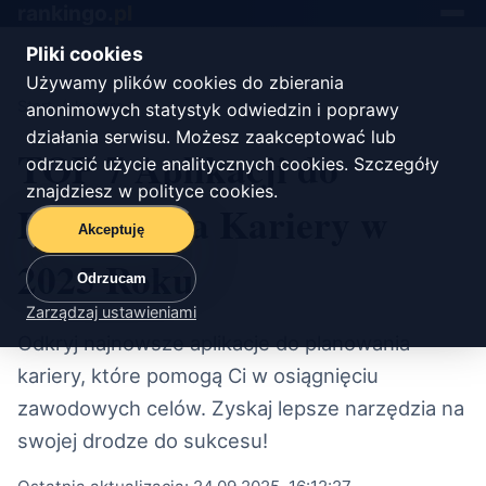
rankingo.
pl
Toggle
navigat
Pliki cookies
Używamy plików cookies do zbierania
Start
/
kariera
anonimowych statystyk odwiedzin i poprawy
działania serwisu. Możesz zaakceptować lub
TOP 7 Aplikacji do
odrzucić użycie analitycznych cookies. Szczegóły
znajdziesz w
polityce cookies
.
Planowania Kariery w
Akceptuję
2025 Roku
Odrzucam
Zarządzaj ustawieniami
Odkryj najnowsze aplikacje do planowania
kariery, które pomogą Ci w osiągnięciu
zawodowych celów. Zyskaj lepsze narzędzia na
swojej drodze do sukcesu!