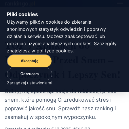
rankingo.
pl
Toggle
navigat
Pliki cookies
Używamy plików cookies do zbierania
Start
/
zdrowie
anonimowych statystyk odwiedzin i poprawy
działania serwisu. Możesz zaakceptować lub
TOP 7 Aplikacji do
odrzucić użycie analitycznych cookies. Szczegóły
znajdziesz w
polityce cookies
.
Relaksacji Przed Snem –
Akceptuję
Odpoczynek i Lepszy Sen!
Odrzucam
Zarządzaj ustawieniami
Odkryj najlepsze aplikacje do relaksacji przed
snem, które pomogą Ci zredukować stres i
poprawić jakość snu. Sprawdź nasz ranking i
zasmakuj w spokojnym wypoczynku.