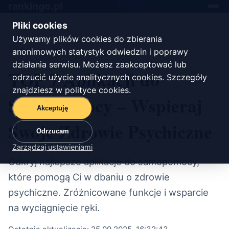
rankingo.
pl
Toggle
navigat
Pliki cookies
Używamy plików cookies do zbierania
Start
/
zdrowie
anonimowych statystyk odwiedzin i poprawy
działania serwisu. Możesz zaakceptować lub
TOP 7 Aplikacji do
odrzucić użycie analitycznych cookies. Szczegóły
znajdziesz w
polityce cookies
.
Samopomocy – Wspieraj
Akceptuję
Swoje Zdrowie Psychiczne
Odrzucam
Zarządzaj ustawieniami
Odkryj najlepsze aplikacje do samopomocy,
które pomogą Ci w dbaniu o zdrowie
psychiczne. Zróżnicowane funkcje i wsparcie
na wyciągnięcie ręki.