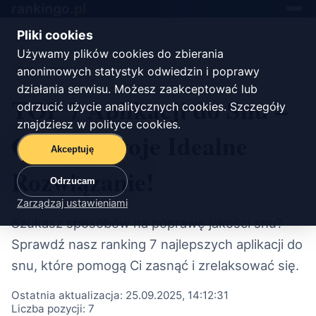
rankingo.
pl
Toggle
navigat
Pliki cookies
Używamy plików cookies do zbierania
Start
/
zdrowie
anonimowych statystyk odwiedzin i poprawy
działania serwisu. Możesz zaakceptować lub
TOP 7 Aplikacji do Snu –
odrzucić użycie analitycznych cookies. Szczegóły
znajdziesz w
polityce cookies
.
Odkryj Swoje Idealne
Akceptuję
Rozwiązanie!
Odrzucam
Zarządzaj ustawieniami
Szukasz sposobów na poprawę jakości snu?
Sprawdź nasz ranking 7 najlepszych aplikacji do
snu, które pomogą Ci zasnąć i zrelaksować się.
Ostatnia aktualizacja:
25.09.2025, 14:12:31
Liczba pozycji:
7