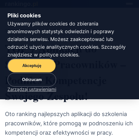
rankingo.
pl
Toggle
navigat
Pliki cookies
Używamy plików cookies do zbierania
Start
/
kariera
anonimowych statystyk odwiedzin i poprawy
działania serwisu. Możesz zaakceptować lub
TOP 7 Aplikacji do
odrzucić użycie analitycznych cookies. Szczegóły
znajdziesz w
polityce cookies
.
Szkolenia Pracowników –
Akceptuję
Podnieś Kompetencje
Odrzucam
Zarządzaj ustawieniami
Swojego Zespołu!
Oto ranking najlepszych aplikacji do szkolenia
pracowników, które pomogą w podnoszeniu ich
kompetencji oraz efektywności w pracy.