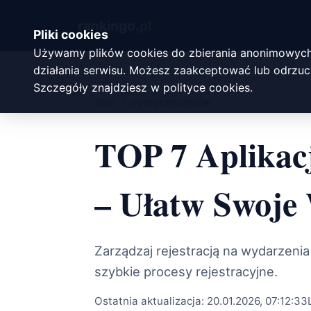
rankingo.
pl
Pliki cookies
Używamy plików cookies do zbierania anonimowych
działania serwisu. Możesz zaakceptować lub odrzuci
Szczegóły znajdziesz w
polityce cookies
.
Start
/
oprogramowanie
TOP 7 Aplikacj
– Ułatw Swoje
Zarządzaj rejestracją na wydarzenia
szybkie procesy rejestracyjne.
Ostatnia aktualizacja:
20.01.2026, 07:12:33