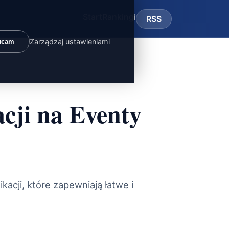
Start
Rankingi
RSS
Zarządzaj ustawieniami
ucam
acji na Eventy
acji, które zapewniają łatwe i