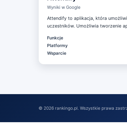
Wyniki w Google
Attendify to aplikacja, która umożli
uczestników. Umożliwia tworzenie ap
Funkcje
Platformy
Wsparcie
©
2026
rankingo.pl. Wszystkie prawa zastr