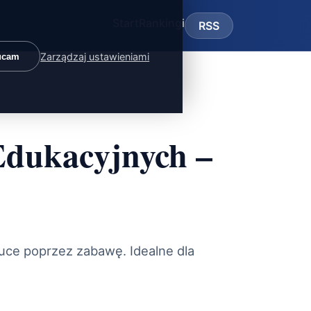
Start
Rankingi
RSS
Zarządzaj ustawieniami
ucam
Edukacyjnych –
uce poprzez zabawę. Idealne dla