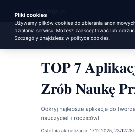
rankingo.
pl
Pliki cookies
Używamy plików cookies do zbierania anonimowych
działania serwisu. Możesz zaakceptować lub odrzuci
Szczegóły znajdziesz w
polityce cookies
.
Start
/
oprogramowanie
TOP 7 Aplikacj
Zrób Naukę Pr
Odkryj najlepsze aplikacje do twor
nauczycieli i rodziców!
Ostatnia aktualizacja:
17.12.2025, 23:12:28
L