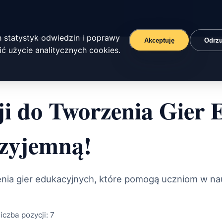
 statystyk odwiedzin i poprawy
Akceptuję
Odrz
ć użycie analitycznych cookies.
i do Tworzenia Gier 
zyjemną!
zenia gier edukacyjnych, które pomogą uczniom w na
iczba pozycji:
7