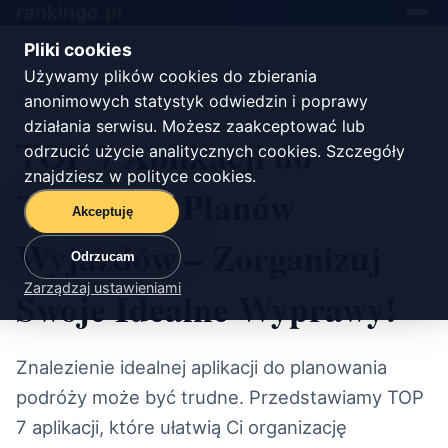
rankingo.
pl
Toggle
navigat
Pliki cookies
Używamy plików cookies do zbierania
Start
/
auta klasyczne
anonimowych statystyk odwiedzin i poprawy
działania serwisu. Możesz zaakceptować lub
TOP 7 Aplikacji do
odrzucić użycie analitycznych cookies. Szczegóły
znajdziesz w
polityce cookies
.
Tworzenia Planów
Akceptuję
Wyjazdów – Zorganizuj
Odrzucam
Zarządzaj ustawieniami
Swoje Idealne Wyprawy!
Znalezienie idealnej aplikacji do planowania
podróży może być trudne. Przedstawiamy TOP
7 aplikacji, które ułatwią Ci organizację