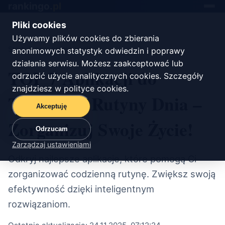
rankingo.
pl
Toggle
navigat
Pliki cookies
Używamy plików cookies do zbierania
Start
/
oprogramowanie
anonimowych statystyk odwiedzin i poprawy
działania serwisu. Możesz zaakceptować lub
TOP 7 Aplikacji do
odrzucić użycie analitycznych cookies. Szczegóły
znajdziesz w
polityce cookies
.
Tworzenia Rutyny Dnia –
Akceptuję
Zorganizuj Swoje Życie!
Odrzucam
Zarządzaj ustawieniami
Odkryj najlepsze aplikacje, które pomogą Ci
zorganizować codzienną rutynę. Zwiększ swoją
efektywność dzięki inteligentnym
rozwiązaniom.