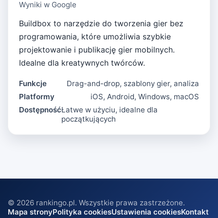
Wyniki w Google
Buildbox to narzędzie do tworzenia gier bez
programowania, które umożliwia szybkie
projektowanie i publikację gier mobilnych.
Idealne dla kreatywnych twórców.
Funkcje
Drag-and-drop, szablony gier, analiza
Platformy
iOS, Android, Windows, macOS
Dostępność
Łatwe w użyciu, idealne dla
początkujących
©
2026
rankingo.pl. Wszystkie prawa zastrzeżone.
Mapa strony
Polityka cookies
Ustawienia cookies
Kontakt