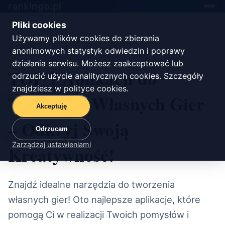
rankingo.
pl
Toggle
navigat
Pliki cookies
Używamy plików cookies do zbierania
Start
/
oprogramowanie
anonimowych statystyk odwiedzin i poprawy
działania serwisu. Możesz zaakceptować lub
TOP 7 Aplikacji do
odrzucić użycie analitycznych cookies. Szczegóły
znajdziesz w
polityce cookies
.
Tworzenia Własnych Gier
Akceptuję
– Odkryj Swoją
Odrzucam
Zarządzaj ustawieniami
Kreatywność!
Znajdź idealne narzędzia do tworzenia
własnych gier! Oto najlepsze aplikacje, które
pomogą Ci w realizacji Twoich pomysłów i