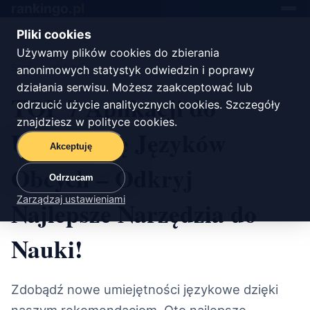
rankingo.
pl
Toggle
navigat
Pliki cookies
Używamy plików cookies do zbierania
Start
/
edukacja
anonimowych statystyk odwiedzin i poprawy
działania serwisu. Możesz zaakceptować lub
TOP 7 Aplikacji do
odrzucić użycie analitycznych cookies. Szczegóły
znajdziesz w
polityce cookies
.
Uczenia się Języków
Akceptuję
Obcych – Odkryj
Odrzucam
Zarządzaj ustawieniami
Najlepsze Narzędzia do
Nauki!
Zdobądź nowe umiejętności językowe dzięki
naszym rekomendacjom. Oto najlepsze