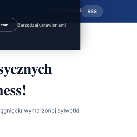
Start
Rankingi
RSS
Zarządzaj ustawieniami
ucam
sycznych
ness!
iągnięciu wymarzonej sylwetki.