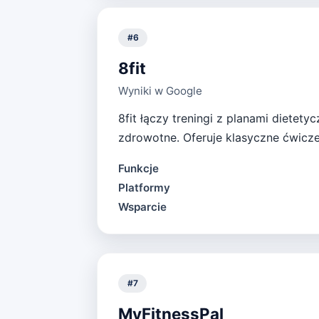
#
6
8fit
Wyniki w Google
8fit łączy treningi z planami diete
zdrowotne. Oferuje klasyczne ćwicz
Funkcje
Platformy
Wsparcie
#
7
MyFitnessPal