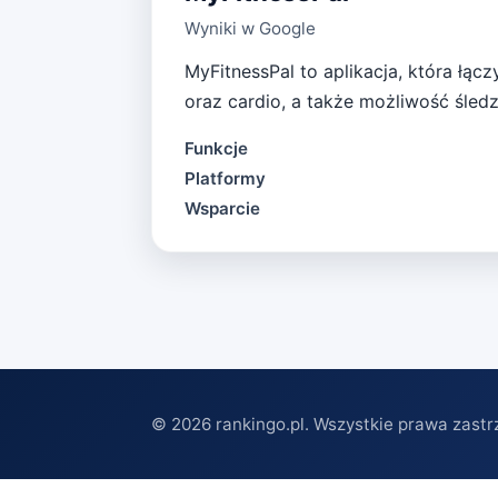
Wyniki w Google
MyFitnessPal to aplikacja, która łąc
oraz cardio, a także możliwość śledze
Funkcje
Platformy
Wsparcie
©
2026
rankingo.pl. Wszystkie prawa zastr