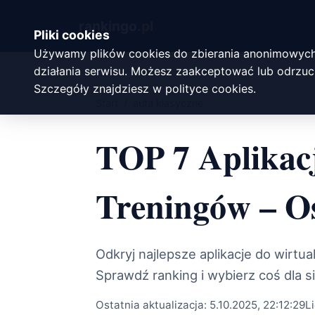
rankingo.
pl
Pliki cookies
Używamy plików cookies do zbierania anonimowych
działania serwisu. Możesz zaakceptować lub odrzuci
Szczegóły znajdziesz w
polityce cookies
.
Start
/
auta klasyczne
TOP 7 Aplikacj
Treningów – Os
Odkryj najlepsze aplikacje do wirtu
Sprawdź ranking i wybierz coś dla si
Ostatnia aktualizacja:
5.10.2025, 22:12:29
L