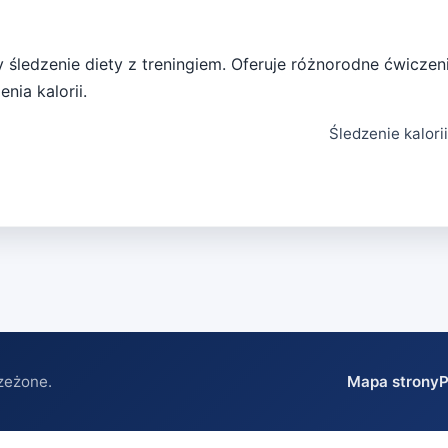
zy śledzenie diety z treningiem. Oferuje różnorodne ćwiczen
nia kalorii.
Śledzenie kalorii
zeżone.
Mapa strony
P