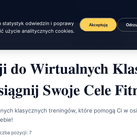
 statystyk odwiedzin i poprawy
Akceptuję
Odrz
ć użycie analitycznych cookies.
i do Wirtualnych Kla
iągnij Swoje Cele Fit
alnych klasycznych treningów, które pomogą Ci w os
ebie!
iczba pozycji:
7