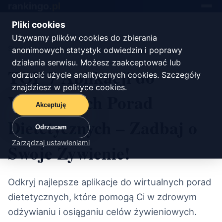
rankingo.
pl
Toggle
navigat
Pliki cookies
Używamy plików cookies do zbierania
Start
/
żywienie
anonimowych statystyk odwiedzin i poprawy
działania serwisu. Możesz zaakceptować lub
TOP 7 Aplikacji do
odrzucić użycie analitycznych cookies. Szczegóły
znajdziesz w
polityce cookies
.
Wirtualnych Porad
Akceptuję
Dietetycznych – Zadbaj o
Odrzucam
Zarządzaj ustawieniami
Swoje Żywienie!
Odkryj najlepsze aplikacje do wirtualnych porad
dietetycznych, które pomogą Ci w zdrowym
odżywianiu i osiąganiu celów żywieniowych.