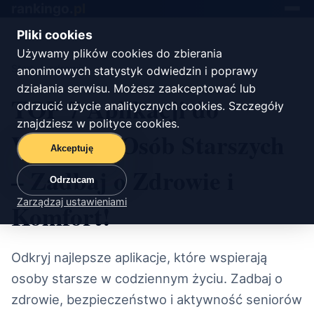
rankingo.
pl
Toggle
navigat
Pliki cookies
Używamy plików cookies do zbierania
Start
/
zdrowie
anonimowych statystyk odwiedzin i poprawy
działania serwisu. Możesz zaakceptować lub
TOP 7 Aplikacji do
odrzucić użycie analitycznych cookies. Szczegóły
znajdziesz w
polityce cookies
.
Wsparcia Osób Starszych
Akceptuję
– Zadbaj o Zdrowie i
Odrzucam
Zarządzaj ustawieniami
Komfort!
Odkryj najlepsze aplikacje, które wspierają
osoby starsze w codziennym życiu. Zadbaj o
zdrowie, bezpieczeństwo i aktywność seniorów