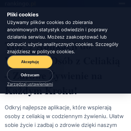
rankingo.
pl
Toggle
navigat
Pliki cookies
Używamy plików cookies do zbierania
Start
/
zdrowie
anonimowych statystyk odwiedzin i poprawy
działania serwisu. Możesz zaakceptować lub
TOP 7 Aplikacji do
odrzucić użycie analitycznych cookies. Szczegóły
znajdziesz w
polityce cookies
.
Wsparcia Osób z Celiakią
Akceptuję
– Zdrowe Żywienie na
Odrzucam
Zarządzaj ustawieniami
Każdym Kroku!
Odkryj najlepsze aplikacje, które wspierają
osoby z celiakią w codziennym żywieniu. Ułatw
sobie życie i zadbaj o zdrowie dzięki naszym