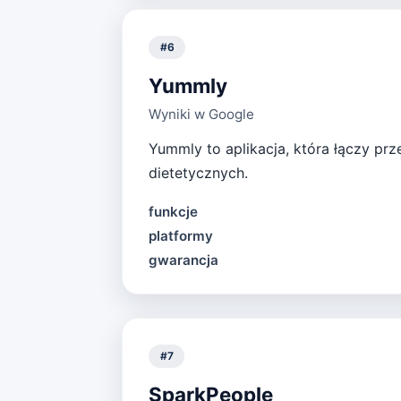
#
6
Yummly
Wyniki w Google
Yummly to aplikacja, która łączy prz
dietetycznych.
funkcje
platformy
gwarancja
#
7
SparkPeople