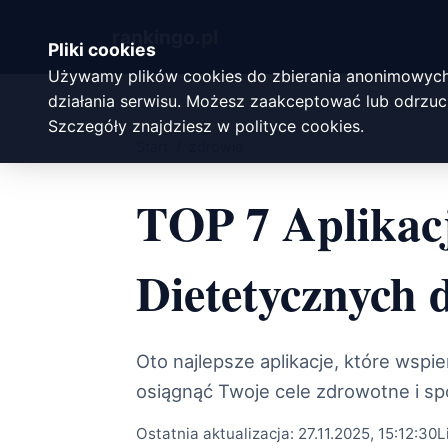
rankingo.
pl
Pliki cookies
Używamy plików cookies do zbierania anonimowych
działania serwisu. Możesz zaakceptować lub odrzuci
Szczegóły znajdziesz w
polityce cookies
.
Start
/
zdrowie
TOP 7 Aplikac
Dietetycznych 
Oto najlepsze aplikacje, które wsp
osiągnąć Twoje cele zdrowotne i s
Ostatnia aktualizacja:
27.11.2025, 15:12:30
L