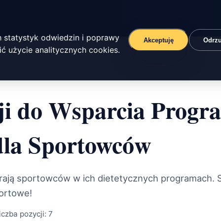
 statystyk odwiedzin i poprawy
Akceptuję
Odrz
ć użycie analitycznych cookies.
ji do Wsparcia Prog
dla Sportowców
ierają sportowców w ich dietetycznych programach. 
portowe!
iczba pozycji:
7