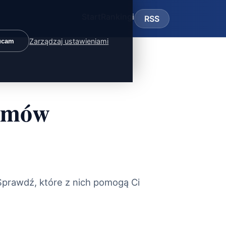
Start
Rankingi
RSS
Zarządzaj ustawieniami
ucam
ramów
Sprawdź, które z nich pomogą Ci