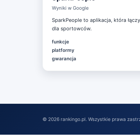
Wyniki w Google
SparkPeople to aplikacja, która łącz
dla sportowców.
funkcje
platformy
gwarancja
©
2026
rankingo.pl. Wszystkie prawa zastr