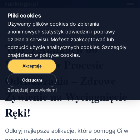
rankingo.
pl
Toggle
navigat
Pliki cookies
Używamy plików cookies do zbierania
Start
/
zdrowie
anonimowych statystyk odwiedzin i poprawy
działania serwisu. Możesz zaakceptować lub
TOP 7 Aplikacji do
odrzucić użycie analitycznych cookies. Szczegóły
znajdziesz w
polityce cookies
.
Wsparcia w Procesie
Akceptuję
Odchudzania – Zdrowe
Odrzucam
Zarządzaj ustawieniami
Żywienie na Wyciągnięcie
Ręki!
Odkryj najlepsze aplikacje, które pomogą Ci w
procesie odchudzania poprzez zdrowe