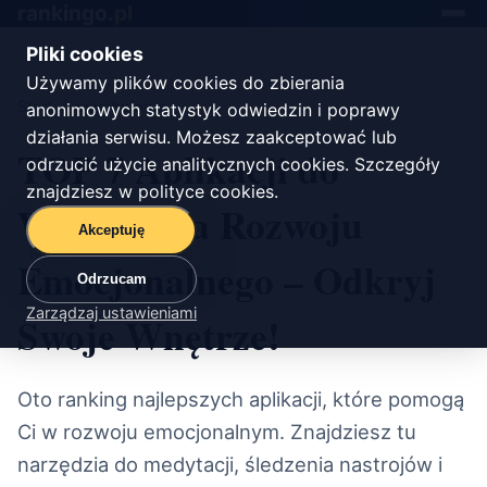
rankingo.
pl
Toggle
navigat
Pliki cookies
Używamy plików cookies do zbierania
Start
/
psychologia
anonimowych statystyk odwiedzin i poprawy
działania serwisu. Możesz zaakceptować lub
TOP 7 Aplikacji do
odrzucić użycie analitycznych cookies. Szczegóły
znajdziesz w
polityce cookies
.
Wspierania Rozwoju
Akceptuję
Emocjonalnego – Odkryj
Odrzucam
Zarządzaj ustawieniami
Swoje Wnętrze!
Oto ranking najlepszych aplikacji, które pomogą
Ci w rozwoju emocjonalnym. Znajdziesz tu
narzędzia do medytacji, śledzenia nastrojów i