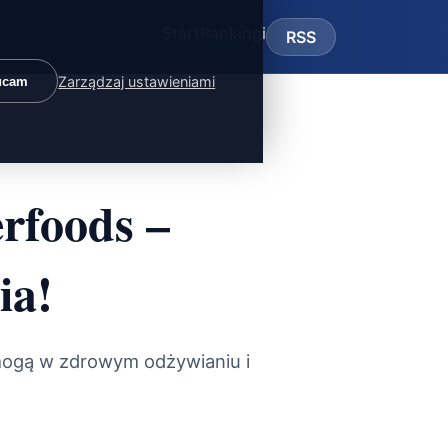
Start
Rankingi
RSS
Zarządzaj ustawieniami
ucam
rfoods –
ia!
mogą w zdrowym odżywianiu i