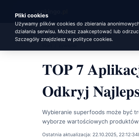
rankingo.
pl
Pliki cookies
Używamy plików cookies do zbierania anonimowych
działania serwisu. Możesz zaakceptować lub odrzuci
Szczegóły znajdziesz w
polityce cookies
.
Start
/
żywienie
TOP 7 Aplikacj
Odkryj Najlep
Wybieranie superfoods może być tr
wyborze wartościowych produktów
Ostatnia aktualizacja:
22.10.2025, 22:12:34