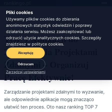
rankingo.
pl
Toggle
navigat
Pliki cookies
Używamy plików cookies do zbierania
Start
/
oprogramowanie
anonimowych statystyk odwiedzin i poprawy
działania serwisu. Możesz zaakceptować lub
TOP 7 Aplikacji do
odrzucić użycie analitycznych cookies. Szczegóły
znajdziesz w
polityce cookies
.
Zarządzania Projektami
Akceptuję
Zdalnymi – Organizuj
Odrzucam
Zarządzaj ustawieniami
Pracę Efektywnie!
Zarządzanie projektami zdalnymi to wyzwanie,
ale odpowiednie aplikacje mogą znacząco
ułatwić ten proces. Oto nasz ranking TOP 7