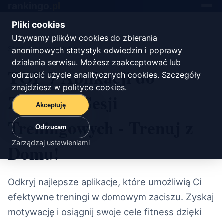
rankingo.
pl
Toggle
navigat
Pliki cookies
Używamy plików cookies do zbierania
Start
/
akwarystyka
anonimowych statystyk odwiedzin i poprawy
działania serwisu. Możesz zaakceptować lub
TOP 7 Aplikacji do
odrzucić użycie analitycznych cookies. Szczegóły
znajdziesz w
polityce cookies
.
Zdalnych Sesji
Akceptuję
Treningowych - Trenuj z
Odrzucam
Zarządzaj ustawieniami
Domu!
Odkryj najlepsze aplikacje, które umożliwią Ci
efektywne treningi w domowym zaciszu. Zyskaj
motywację i osiągnij swoje cele fitness dzięki