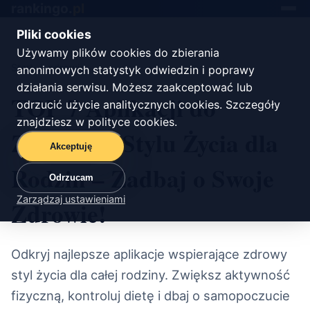
rankingo.
pl
Toggle
navigat
Pliki cookies
Używamy plików cookies do zbierania
Start
/
zdrowie
anonimowych statystyk odwiedzin i poprawy
działania serwisu. Możesz zaakceptować lub
TOP 7 Aplikacji do
odrzucić użycie analitycznych cookies. Szczegóły
znajdziesz w
polityce cookies
.
Zdrowego Stylu Życia dla
Akceptuję
Rodzin – Zadbaj o Swoje
Odrzucam
Zarządzaj ustawieniami
Zdrowie!
Odkryj najlepsze aplikacje wspierające zdrowy
styl życia dla całej rodziny. Zwiększ aktywność
fizyczną, kontroluj dietę i dbaj o samopoczucie