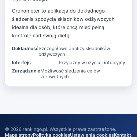
Cronometer to aplikacja do dokładnego
śledzenia spożycia składników odżywczych,
idealna dla osób, które chcą mieć pełną
kontrolę nad swoją dietą.
Dokładność
Szczegółowe analizy składników
odżywczych
Interfejs
Przyjazny w użyciu i intuicyjny
Zarządzanie
Możliwość śledzenia celów
zdrowotnych
©
2026
rankingo.pl. Wszystkie prawa zastrzeżone.
Mapa strony
Polityka cookies
Ustawienia cookies
Kontakt