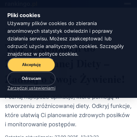
rankingo.
pl
Toggle
navigat
Pliki cookies
Używamy plików cookies do zbierania
Start
/
żywienie
anonimowych statystyk odwiedzin i poprawy
działania serwisu. Możesz zaakceptować lub
TOP 7 Aplikacji do
odrzucić użycie analitycznych cookies. Szczegóły
znajdziesz w
polityce cookies
.
Zróżnicowanej Diety –
Akceptuję
Zadbaj o Swoje Żywienie!
Odrzucam
Zarządzaj ustawieniami
Poznaj najlepsze aplikacje, które pomogą w
stworzeniu zróżnicowanej diety. Odkryj funkcje,
które ułatwią Ci planowanie zdrowych posiłków
i monitorowanie postępów.