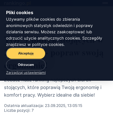
rankingo.
pl
Toggle
navigat
Pliki cookies
Używamy plików cookies do zbierania
Start
/
biuro
anonimowych statystyk odwiedzin i poprawy
działania serwisu. Możesz zaakceptować lub
TOP 7 biurek stojących w
odrzucić użycie analitycznych cookies. Szczegóły
znajdziesz w
polityce cookies
.
2025 roku - popraw swoją
Akceptuję
ergonomię!
Odrzucam
Zarządzaj ustawieniami
Zobacz nasz ranking najlepszych biurek
stojących, które poprawią Twoją ergonomię i
komfort pracy. Wybierz idealne dla siebie!
Ostatnia aktualizacja:
23.09.2025, 13:05:15
Liczba pozycji:
7