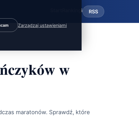
Start
Rankingi
RSS
Zarządzaj ustawieniami
ucam
ończyków w
odczas maratonów. Sprawdź, które