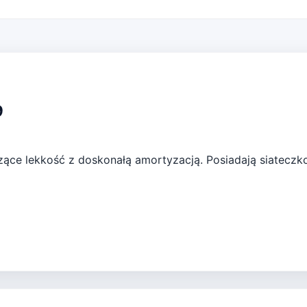
9
czące lekkość z doskonałą amortyzacją. Posiadają siatecz