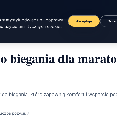
 statystyk odwiedzin i poprawy
Akceptuję
Odrz
ć użycie analitycznych cookies.
o biegania dla marat
 do biegania, które zapewnią komfort i wsparcie p
Liczba pozycji:
7