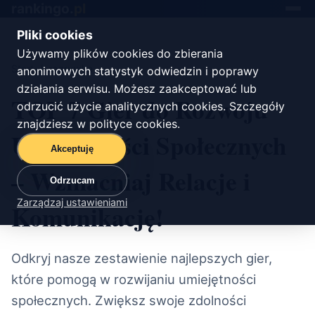
rankingo.
pl
Toggle
navigat
Pliki cookies
Używamy plików cookies do zbierania
Start
/
rozrywka
anonimowych statystyk odwiedzin i poprawy
działania serwisu. Możesz zaakceptować lub
TOP 7 Gier do Rozwoju
odrzucić użycie analitycznych cookies. Szczegóły
znajdziesz w
polityce cookies
.
Umiejętności Społecznych
Akceptuję
– Wzmacniaj Relacje i
Odrzucam
Zarządzaj ustawieniami
Komunikację!
Odkryj nasze zestawienie najlepszych gier,
które pomogą w rozwijaniu umiejętności
społecznych. Zwiększ swoje zdolności