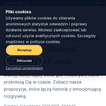
rankingo.
pl
Toggle
navigat
Pliki cookies
Używamy plików cookies do zbierania
Start
/
rozrywka
anonimowych statystyk odwiedzin i poprawy
działania serwisu. Możesz zaakceptować lub
TOP 7 Gier Mobilnych dla
odrzucić użycie analitycznych cookies. Szczegóły
znajdziesz w
polityce cookies
.
Miłośników Historii –
Akceptuję
Przygody w Czasie
Odrzucam
Zarządzaj ustawieniami
Odkryj fascynujący świat gier mobilnych, które
przeniosą Cię w czasie. Zobacz nasze
propozycje, które łączą historię z emocjonującą
rozgrywką.