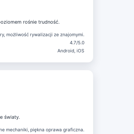
poziomem rośnie trudność.
y, możliwość rywalizacji ze znajomymi.
4.7/5.0
Android, iOS
e światy.
lne mechaniki, piękna oprawa graficzna.