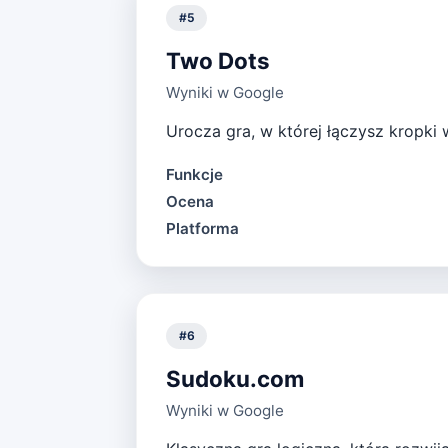
#
5
Two Dots
Wyniki w Google
Urocza gra, w której łączysz kropki 
Funkcje
Ocena
Platforma
#
6
Sudoku.com
Wyniki w Google