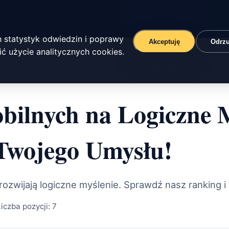
 statystyk odwiedzin i poprawy
Akceptuję
Odrz
ć użycie analitycznych cookies.
ilnych na Logiczne M
Twojego Umysłu!
rozwijają logiczne myślenie. Sprawdź nasz ranking i 
Liczba pozycji:
7