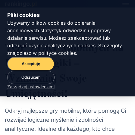
rankingo.
pl
Toggle
navigat
Pliki cookies
Używamy plików cookies do zbierania
Start
/
rozrywka
anonimowych statystyk odwiedzin i poprawy
działania serwisu. Możesz zaakceptować lub
TOP 7 Gier Mobilnych na
odrzucić użycie analitycznych cookies. Szczegóły
znajdziesz w
polityce cookies
.
Rozwój Logiki –
Akceptuję
Wzmacniaj Swoje
Odrzucam
Zarządzaj ustawieniami
Umiejętności!
Odkryj najlepsze gry mobilne, które pomogą Ci
rozwijać logiczne myślenie i zdolności
analityczne. Idealne dla każdego, kto chce