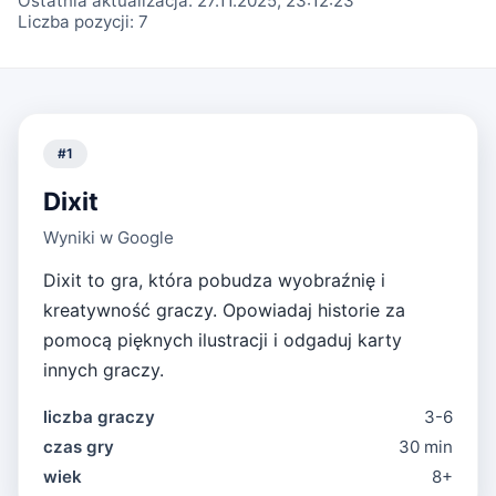
Ostatnia aktualizacja:
27.11.2025, 23:12:23
Liczba pozycji:
7
#
1
Dixit
Wyniki w Google
Dixit to gra, która pobudza wyobraźnię i
kreatywność graczy. Opowiadaj historie za
pomocą pięknych ilustracji i odgaduj karty
innych graczy.
liczba graczy
3-6
czas gry
30 min
wiek
8+