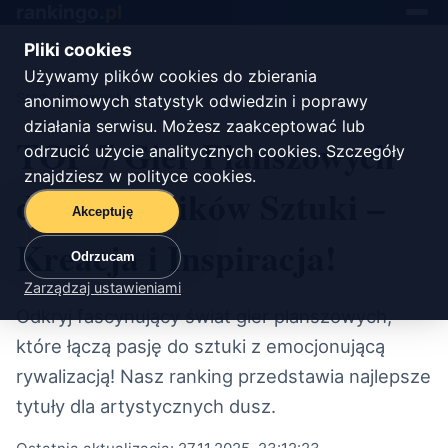
rankingo.
pl
Toggle
navigat
Pliki cookies
Używamy plików cookies do zbierania
Start
/
rozrywka
anonimowych statystyk odwiedzin i poprawy
działania serwisu. Możesz zaakceptować lub
TOP 7 Gier Planszowych
odrzucić użycie analitycznych cookies. Szczegóły
znajdziesz w
polityce cookies
.
dla Miłośników Sztuki –
Akceptuję
Kreacja i Inspiracja!
Odrzucam
Zarządzaj ustawieniami
Odkryj fascynujący świat gier planszowych,
które łączą pasję do sztuki z emocjonującą
rywalizacją! Nasz ranking przedstawia najlepsze
tytuły dla artystycznych dusz.