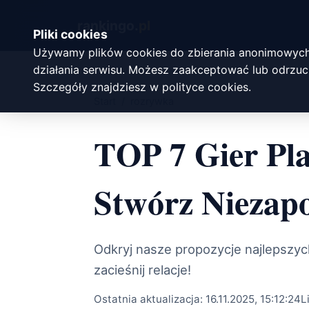
rankingo.
pl
Pliki cookies
Używamy plików cookies do zbierania anonimowych
działania serwisu. Możesz zaakceptować lub odrzuci
Szczegóły znajdziesz w
polityce cookies
.
Start
/
rozrywka
TOP 7 Gier Pla
Stwórz Niezap
Odkryj nasze propozycje najlepszych 
zacieśnij relacje!
Ostatnia aktualizacja:
16.11.2025, 15:12:24
L