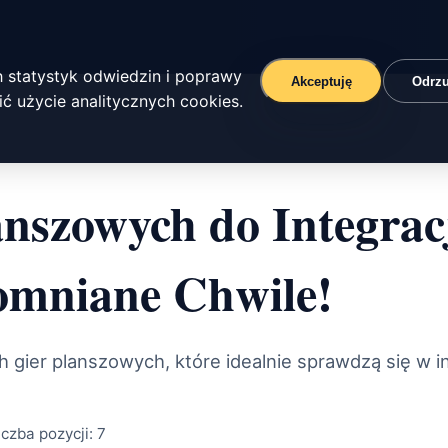
 statystyk odwiedzin i poprawy
Akceptuję
Odrz
ć użycie analitycznych cookies.
nszowych do Integracj
omniane Chwile!
gier planszowych, które idealnie sprawdzą się w int
iczba pozycji:
7