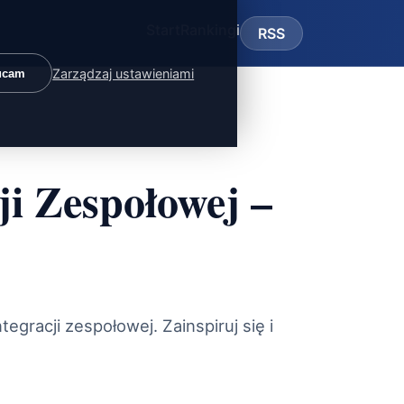
Start
Rankingi
RSS
Zarządzaj ustawieniami
ucam
i Zespołowej –
egracji zespołowej. Zainspiruj się i