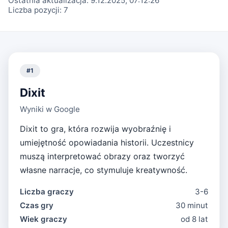
Ostatnia aktualizacja:
9.12.2025, 07:12:26
Liczba pozycji:
7
#
1
Dixit
Wyniki w Google
Dixit to gra, która rozwija wyobraźnię i
umiejętność opowiadania historii. Uczestnicy
muszą interpretować obrazy oraz tworzyć
własne narracje, co stymuluje kreatywność.
Liczba graczy
3-6
Czas gry
30 minut
Wiek graczy
od 8 lat