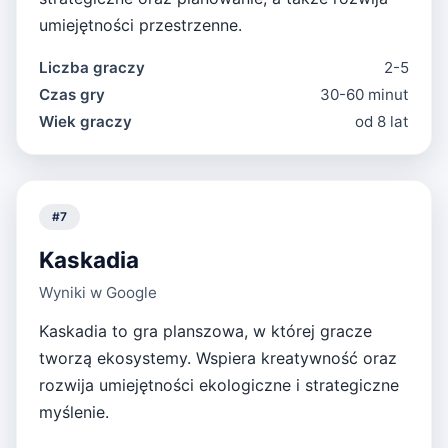
umiejętności przestrzenne.
Liczba graczy
2-5
Czas gry
30-60 minut
Wiek graczy
od 8 lat
#
7
Kaskadia
Wyniki w Google
Kaskadia to gra planszowa, w której gracze
tworzą ekosystemy. Wspiera kreatywność oraz
rozwija umiejętności ekologiczne i strategiczne
myślenie.