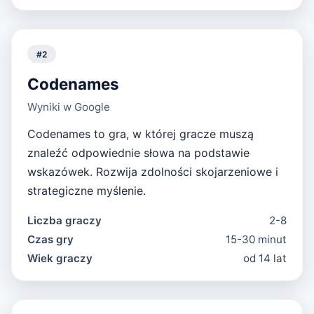
#
2
Codenames
Wyniki w Google
Codenames to gra, w której gracze muszą
znaleźć odpowiednie słowa na podstawie
wskazówek. Rozwija zdolności skojarzeniowe i
strategiczne myślenie.
Liczba graczy
2-8
Czas gry
15-30 minut
Wiek graczy
od 14 lat