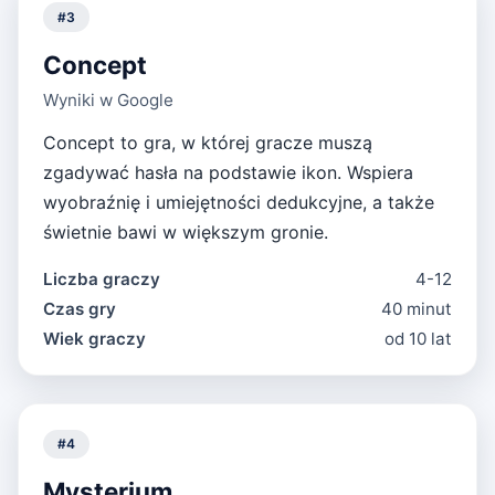
#
3
Concept
Wyniki w Google
Concept to gra, w której gracze muszą
zgadywać hasła na podstawie ikon. Wspiera
wyobraźnię i umiejętności dedukcyjne, a także
świetnie bawi w większym gronie.
Liczba graczy
4-12
Czas gry
40 minut
Wiek graczy
od 10 lat
#
4
Mysterium