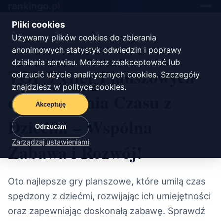
rankingo.
pl
Toggle
navigat
Pliki cookies
Używamy plików cookies do zbierania
Start
/
rozrywka
anonimowych statystyk odwiedzin i poprawy
działania serwisu. Możesz zaakceptować lub
TOP 7 Gier Planszowych
odrzucić użycie analitycznych cookies. Szczegóły
znajdziesz w
polityce cookies
.
do Spędzania Czasu z
Akceptuję
Dziećmi – Wspólna
Odrzucam
Zarządzaj ustawieniami
Zabawa i Rozwój!
Oto najlepsze gry planszowe, które umilą czas
spędzony z dziećmi, rozwijając ich umiejętności
oraz zapewniając doskonałą zabawę. Sprawdź