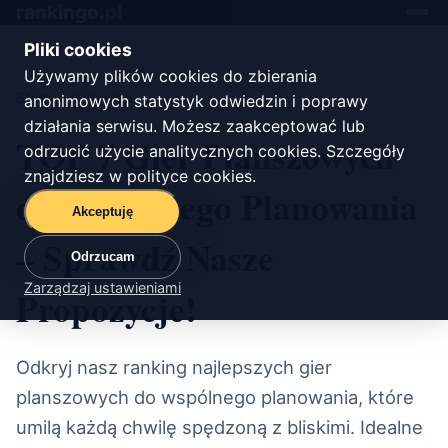
rankingo.
pl
Toggle
navigat
Pliki cookies
Używamy plików cookies do zbierania
Start
/
rozrywka
anonimowych statystyk odwiedzin i poprawy
działania serwisu. Możesz zaakceptować lub
TOP 7 Gier Planszowych
odrzucić użycie analitycznych cookies. Szczegóły
znajdziesz w
polityce cookies
.
do Wspólnego Planowania
Akceptuję
– Sprawdź Nasze
Odrzucam
Zarządzaj ustawieniami
Propozycje!
Odkryj nasz ranking najlepszych gier
planszowych do wspólnego planowania, które
umilą każdą chwilę spędzoną z bliskimi. Idealne