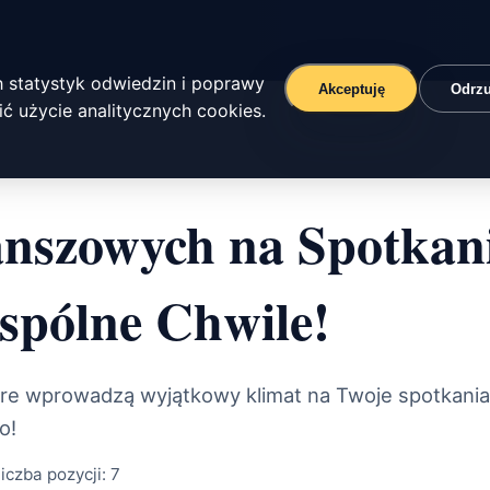
 statystyk odwiedzin i poprawy
Akceptuję
Odrz
ć użycie analitycznych cookies.
anszowych na Spotkan
spólne Chwile!
tóre wprowadzą wyjątkowy klimat na Twoje spotkan
o!
iczba pozycji:
7