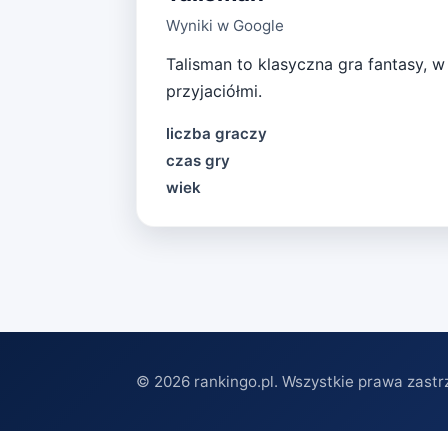
Wyniki w Google
Talisman to klasyczna gra fantasy, 
przyjaciółmi.
liczba graczy
czas gry
wiek
©
2026
rankingo.pl. Wszystkie prawa zastr