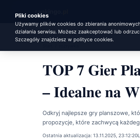
rankingo.
pl
Pliki cookies
Używamy plików cookies do zbierania anonimowych
działania serwisu. Możesz zaakceptować lub odrzuci
Szczegóły znajdziesz w
polityce cookies
.
Start
/
rozrywka
TOP 7 Gier Pl
– Idealne na W
Odkryj najlepsze gry planszowe, k
propozycje, które zachwycą każdeg
Ostatnia aktualizacja:
13.11.2025, 23:12:20
L