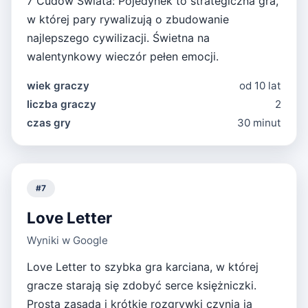
7 Cudów Świata: Pojedynek to strategiczna gra,
w której pary rywalizują o zbudowanie
najlepszego cywilizacji. Świetna na
walentynkowy wieczór pełen emocji.
wiek graczy
od 10 lat
liczba graczy
2
czas gry
30 minut
#
7
Love Letter
Wyniki w Google
Love Letter to szybka gra karciana, w której
gracze starają się zdobyć serce księżniczki.
Prosta zasada i krótkie rozgrywki czynią ją