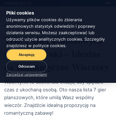
rankingo.
pl
Toggle
navigat
Pliki cookies
Używamy plików cookies do zbierania
Start
/
rozrywka
anonimowych statystyk odwiedzin i poprawy
działania serwisu. Możesz zaakceptować lub
TOP 7 Gier Planszowych
odrzucić użycie analitycznych cookies. Szczegóły
znajdziesz w
polityce cookies
.
na Walentynki – Idealne
Akceptuję
na Romantyczne Wieczory
Odrzucam
Zarządzaj ustawieniami
Walentynki to doskonała okazja, aby spędzić
czas z ukochaną osobą. Oto nasza lista 7 gier
planszowych, które umilą Wasz wspólny
wieczór. Znajdźcie idealną propozycję na
romantyczną zabawę!