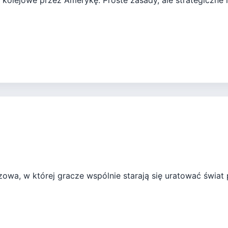
 kolejowe przez Amerykę. Proste zasady, ale strategiczne m
zowa, w której gracze wspólnie starają się uratować świa