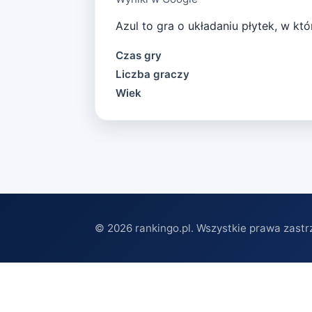
Azul to gra o układaniu płytek, w któ
Czas gry
Liczba graczy
Wiek
©
2026
rankingo.pl. Wszystkie prawa zastr