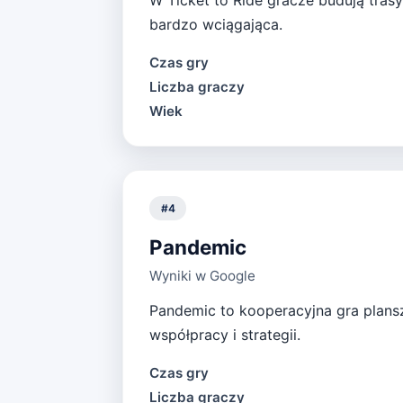
W Ticket to Ride gracze budują trasy
bardzo wciągająca.
Czas gry
Liczba graczy
Wiek
#
4
Pandemic
Wyniki w Google
Pandemic to kooperacyjna gra plans
współpracy i strategii.
Czas gry
Liczba graczy