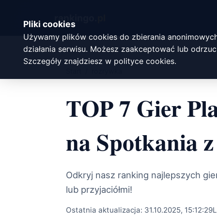
rankingo.
pl
Pliki cookies
Używamy plików cookies do zbierania anonimowych
działania serwisu. Możesz zaakceptować lub odrzuci
Szczegóły znajdziesz w
polityce cookies
.
Start
/
rozrywka
TOP 7 Gier Pla
na Spotkania z
Odkryj nasz ranking najlepszych gie
lub przyjaciółmi!
Ostatnia aktualizacja:
31.10.2025, 15:12:29
L