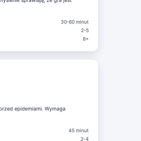
yślenie sprawiają, że gra jest
30-60 minut
2-5
8+
t przed epidemiami. Wymaga
45 minut
2-4