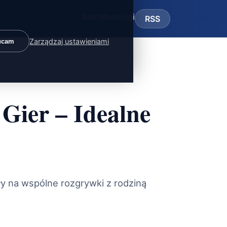
Start
Rankingi
RSS
Zarządzaj ustawieniami
ucam
Gier – Idealne
ły na wspólne rozgrywki z rodziną